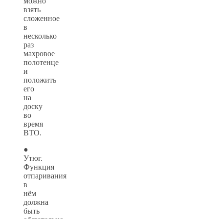
можно
взять
сложенное
в
несколько
раз
махровое
полотенце
и
положить
его
на
доску
во
время
ВТО.
●
Утюг.
Функция
отпаривания
в
нём
должна
быть