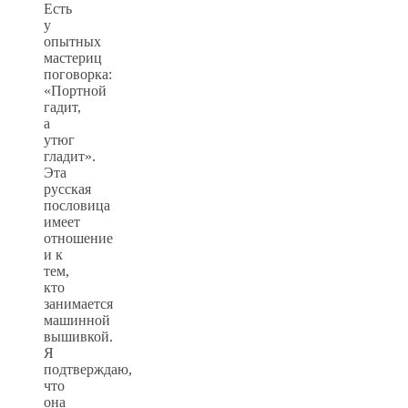
Есть
у
опытных
мастериц
поговорка:
«Портной
гадит,
а
утюг
гладит».
Эта
русская
пословица
имеет
отношение
и к
тем,
кто
занимается
машинной
вышивкой.
Я
подтверждаю,
что
она