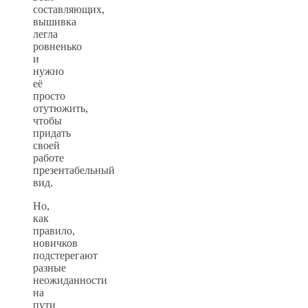
составляющих,
вышивка
легла
ровненько
и
нужно
её
просто
отутюжить,
чтобы
придать
своей
работе
презентабельный
вид.
Но,
как
правило,
новичков
подстерегают
разные
неожиданности
на
пути