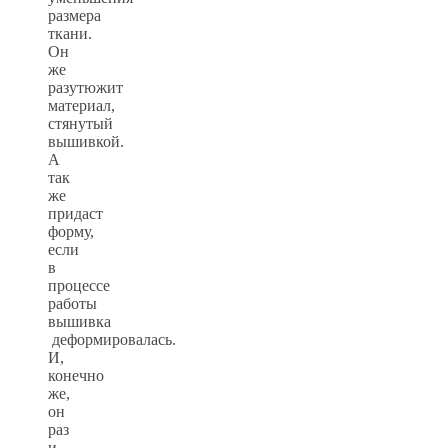
размера
ткани.
Он
же
разутюжит
материал,
стянутый
вышивкой.
А
так
же
придаст
форму,
если
в
процессе
работы
вышивка
деформировалась.
И,
конечно
же,
он
раз
и