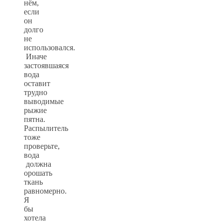
нём,
если
он
долго
не
использовался.
Иначе
застоявшаяся
вода
оставит
трудно
выводимые
рыжие
пятна.
Распылитель
тоже
проверьте,
вода
должна
орошать
ткань
равномерно.
Я
бы
хотела