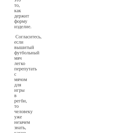
то,
как
держит
форму
изделие.
Согласитесь,
если
вышитый
футбольный
мяч
легко
перепутать
с
мячом
для
игры
в
регби,
то
человеку
уже
незачем
знать,
какие