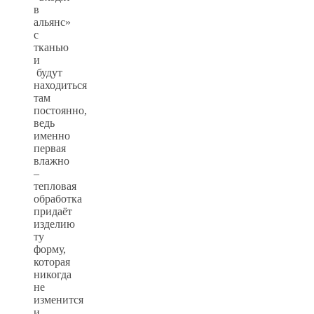
в
альянс»
с
тканью
и
будут
находиться
там
постоянно,
ведь
именно
первая
влажно
–
тепловая
обработка
придаёт
изделию
ту
форму,
которая
никогда
не
изменится
и