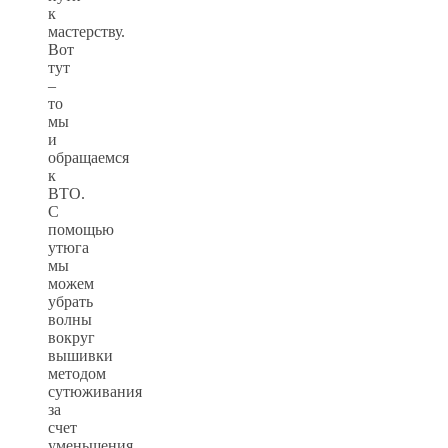
к
мастерству.
Вот
тут
–
то
мы
и
обращаемся
к
ВТО.
С
помощью
утюга
мы
можем
убрать
волны
вокруг
вышивки
методом
сутюживания
за
счет
уменьшения