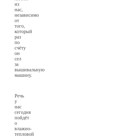
из
нас,
независимо
от
того,
который
раз
по
счёту
он
сел
за
вышивальную
машину.
Речь
у
нас
сегодня
пойдёт
о
влажно-
тепловой