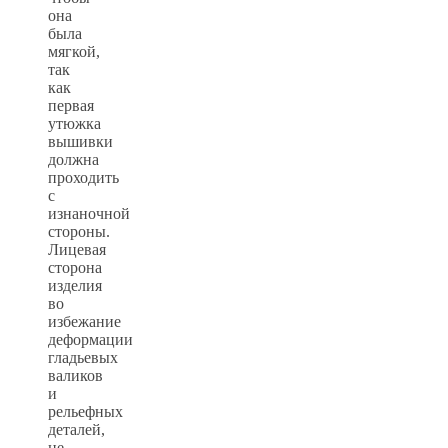
она
была
мягкой,
так
как
первая
утюжка
вышивки
должна
проходить
с
изнаночной
стороны.
Лицевая
сторона
изделия
во
избежание
деформации
гладьевых
валиков
и
рельефных
деталей,
не