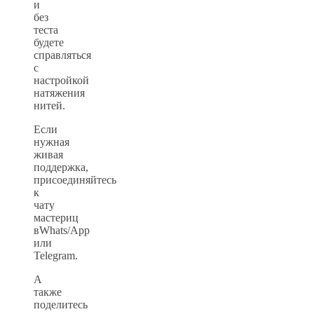
и
без
теста
будете
справляться
с
настройкой
натяжения
нитей.
Если
нужная
живая
поддержка,
присоединяйтесь
к
чату
мастериц
вWhats/App
или
Telegram.
А
также
поделитесь