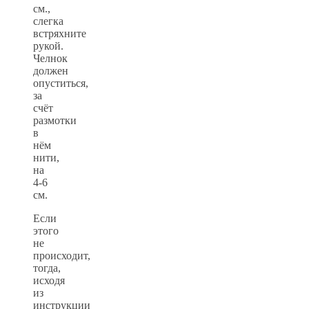
см.,
слегка
встряхните
рукой.
Челнок
должен
опуститься,
за
счёт
размотки
в
нём
нити,
на
4-6
см.
Если
этого
не
происходит,
тогда,
исходя
из
инструкции