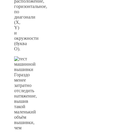
расположение,
горизонтальное,
по
диагонали
(X,
Y)
и
окружности
(буква
О).
Гораздо
менее
затратно
отследить
натяжение,
вышив
такой
маленький
объём
вышивки,
чем