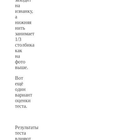
на
изнанку,
а
нижняя
нить
занимает
1/3
столбика
как
на
фото
выше.
Вот
ещё
один
вариант
оценки
теста.
Результаты
теста
влияют