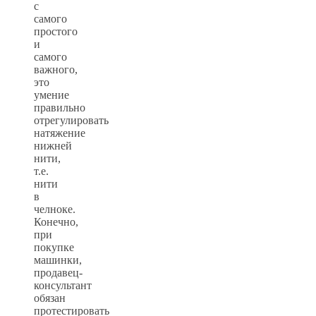
с
самого
простого
и
самого
важного,
это
умение
правильно
отрегулировать
натяжение
нижней
нити,
т.е.
нити
в
челноке.
Конечно,
при
покупке
машинки,
продавец-
консультант
обязан
протестировать