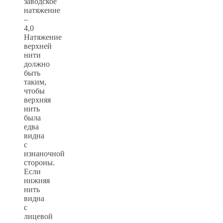
заводское
натяжение
–
4,0
Натяжение
верхней
нити
должно
быть
таким,
чтобы
верхняя
нить
была
едва
видна
с
изнаночной
стороны.
Если
нижняя
нить
видна
с
лицевой