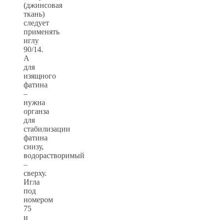
(джинсовая
ткань)
следует
применять
иглу
90/14.
А
для
изящного
фатина
–
нужна
органза
для
стабилизации
фатина
снизу,
водорастворимый
–
сверху.
Игла
под
номером
75
и