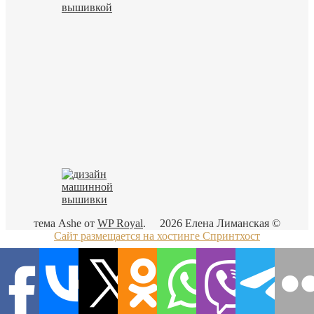
тема Ashe от
WP Royal
.
2026 Елена Лиманская ©
Сайт размещается на хостинге Спринтхост