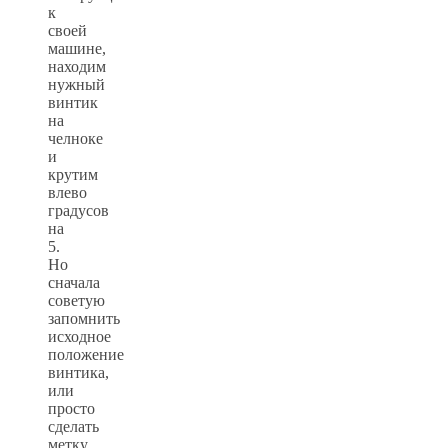
к
своей
машине,
находим
нужный
винтик
на
челноке
и
крутим
влево
градусов
на
5.
Но
сначала
советую
запомнить
исходное
положение
винтика,
или
просто
сделать
метку