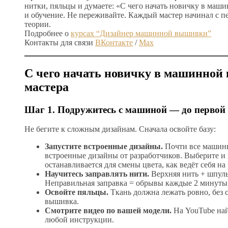
нитки, пяльцы и думаете: «С чего начать новичку в м
и обучение. Не переживайте. Каждый мастер начинал с 
теории.
Подробнее о
курсах “Дизайнер машинной вышивки”
Контакты для связи
ВКонтакте
/
Max
С чего начать новичку в машинной 
мастера
Шаг 1. Подружитесь с машиной — до перво
Не бегите к сложным дизайнам. Сначала освойте базу:
Запустите встроенные дизайны.
Почти все машины 
встроенные дизайны от разработчиков. Выберите и
останавливается для смены цвета, как ведёт себя на
Научитесь заправлять нити.
Верхняя нить + шпульк
Неправильная заправка = обрывы каждые 2 минуты
Освойте пяльцы.
Ткань должна лежать ровно, без 
вышивка.
Смотрите видео по вашей модели.
На YouTube найд
любой инструкции.