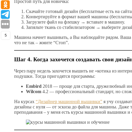
Простой путь для новичка:
Скачайте готовый дизайн (бесплатные есть на сайт
Конвертируйте в формат вашей машины (бесплатные 
Загрузите файл на флешку → вставьте в машину.
Запяльте ткань со стабилизатором → выберите диза
5
Машина начнет вышивать, а Вы наблюдайте рядом. Ваша з
что не так – жмите “Стоп”.
Шаг 4. Когда захочется создавать свои диза
Через пару недель захочется вышить не «котика из интер
подушки. Тогда пригодятся программы:
Embird
2018 — проще для старта, дружелюбный ин
Wilcom
4.2 — профессиональный стандарт, но слож
На курсах
“Дизайнер машинной вышивки”
я учу создава
дизайны с нуля — от эскиза до файла для машины. Даже те
преподавания – у меня есть курсы машинной вышивки и 