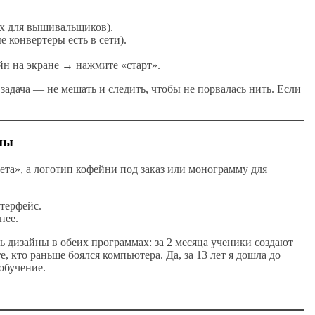
ах для вышивальщиков).
конвертеры есть в сети).
йн на экране → нажмите «старт».
адача — не мешать и следить, чтобы не порвалась нить. Если
йны
нета», а логотип кофейни под заказ или монограмму для
терфейс.
нее.
ть дизайны в обеих программах: за 2 месяца ученики создают
, кто раньше боялся компьютера. Да, за 13 лет я дошла до
обучение.