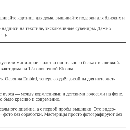
шивайте картины для дома, вышивайте подарки для близких и
 надписи на текстиле, эксклюзивные сувениры. Даже 5
сяц.
пустили мини-производство постельного белья с вышивкой.
вают дома на 12-головочной Ricoma.
ь. Освоила Embird, теперь создаёт дизайны для интернет-
оке курса — между кормлениями и детскими голосами на фоне.
о было красиво и современно.
деального дизайна, а с первой пробы вышивки. Это видео-
о – фото без обработки. Мастерицы просто фотографируют без