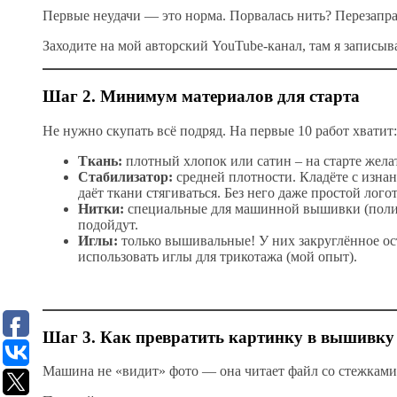
Первые неудачи — это норма. Порвалась нить? Перезапр
Заходите на мой авторский YouTube-канал, там я запис
Шаг 2. Минимум материалов для старта
Не нужно скупать всё подряд. На первые 10 работ хватит:
Ткань:
плотный хлопок или сатин – на старте жела
Стабилизатор:
средней плотности. Кладёте с изнан
даёт ткани стягиваться. Без него даже простой лого
Нитки:
специальные для машинной вышивки (полиэ
подойдут.
Иглы:
только вышивальные! У них закруглённое ост
использовать иглы для трикотажа (мой опыт).
Шаг 3. Как превратить картинку в вышивку
Машина не «видит» фото — она читает файл со стежками в 