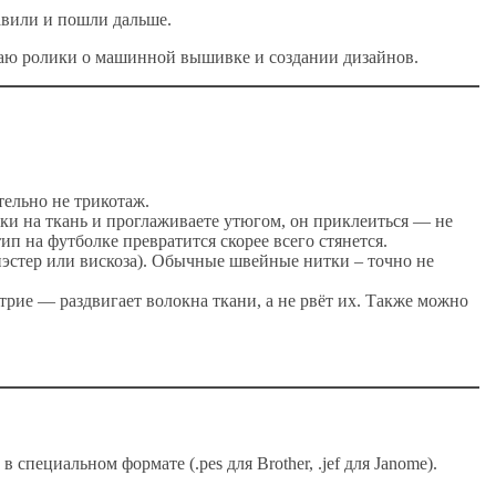
авили и пошли дальше.
ываю ролики о машинной вышивке и создании дизайнов.
тельно не трикотаж.
ки на ткань и проглаживаете утюгом, он приклеиться — не
тип на футболке превратится скорее всего стянется.
стер или вискоза). Обычные швейные нитки – точно не
рие — раздвигает волокна ткани, а не рвёт их. Также можно
специальном формате (.pes для Brother, .jef для Janome).