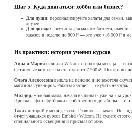
Шаг 5. Куда двигаться: хобби или бизнес?
Для души:
персонализируйте халаты для семьи, вы
друзей.
Для дохода:
логотипы для малого бизнеса, именные
заказов в неделю по 800 ₽ — это уже +16 000 ₽ в ме
Из практики: истории учениц курсов
Анна и Мария
освоили Wilcom за полтора месяца — и за
Сатиновые комплекты стартуют от 7 500 ₽. Шьют и выши
Ольга Алексеевна
вышла на пенсию и не захотела скучат
магазина сувениров. Работы хватает — скучать некогда.
Молдир
, молодая мама, начала вышивать уже на 7-м ур
Прислала фото футболки с собственным дизайном — и эт
Таких историй у меня десятки. Главное — начать. Не с и
отчет учащихся курсов Embird / Wilcom. Не судите строг
специального освещения и присылают мне.