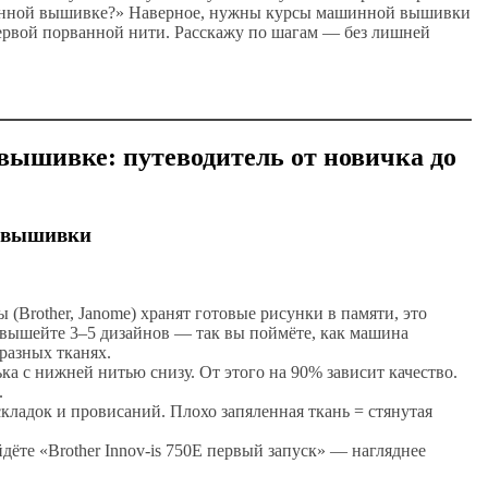
ашинной вышивке?» Наверное, нужны курсы машинной вышивки
первой порванной нити. Расскажу по шагам — без лишней
вышивке: путеводитель от новичка до
й вышивки
(Brother, Janome) хранят готовые рисунки в памяти, это
 вышейте 3–5 дизайнов — так вы поймёте, как машина
 разных тканях.
а с нижней нитью снизу. От этого на 90% зависит качество.
.
складок и провисаний. Плохо запяленная ткань = стянутая
ёте «Brother Innov-is 750E первый запуск» — нагляднее